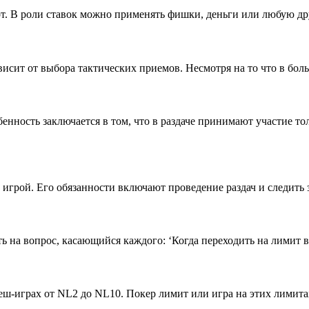
арт. В роли ставок можно применять фишки, деньги или любую д
ависит от выбора тактических приемов. Несмотря на то что в бо
енность заключается в том, что в раздаче принимают участие то
е игрой. Его обязанности включают проведение раздач и следить 
ть на вопрос, касающийся каждого: ‘Когда переходить на лимит 
еш-играх от NL2 до NL10. Покер лимит или игра на этих лимита