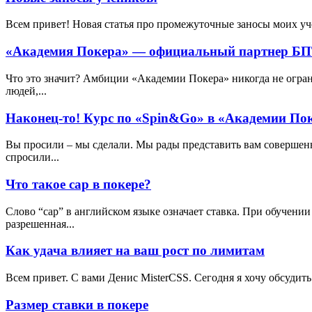
Всем привет! Новая статья про промежуточные заносы моих уче
«Академия Покера» — официальный партнер БП
Что это значит? Амбиции «Академии Покера» никогда не огран
людей,...
Наконец-то! Курс по «Spin&Go» в «Академии По
Вы просили – мы сделали. Мы рады представить вам совершенн
спросили...
Что такое cap в покере?
Слово “cap” в английском языке означает cтавка. При обучении
разрешенная...
Как удача влияет на ваш рост по лимитам
Всем привет. С вами Денис MisterCSS. Сегодня я хочу обсудить
Размер ставки в покере