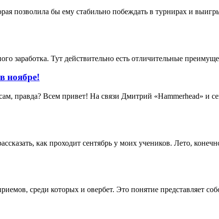
ая позволила бы ему стабильно побеждать в турнирах и выигрыв
го заработка. Тут действительно есть отличительные преимущес
в ноябре!
 сам, правда? Всем привет! На связи Дмитрий «Hammerhead» и се
ссказать, как проходит сентябрь у моих учеников. Лето, конечн
риемов, среди которых и овербет. Это понятие представляет со