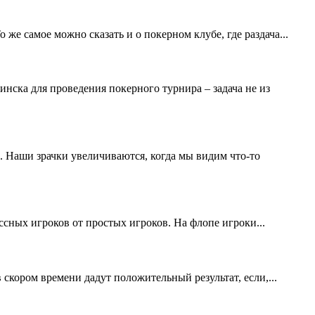
о же самое можно сказать и о покерном клубе, где раздача...
инска для проведения покерного турнира – задача не из
. Наши зрачки увеличиваются, когда мы видим что-то
ассных игроков от простых игроков. На флопе игроки...
 скором времени дадут положительный результат, если,...